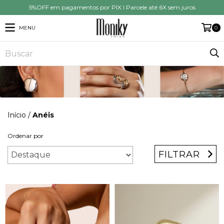
5%OFF em pagamentos por PIX I Parcele até 6X sem juros
MENU
0
Início
/
Anéis
Ordenar por
FILTRAR