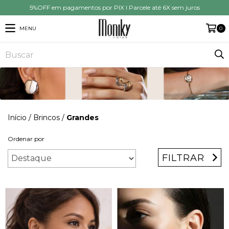
5%OFF em pagamentos por PIX I Parcele até 6X sem juros
MENU
0
Início
/
Brincos
/
Grandes
Ordenar por
FILTRAR