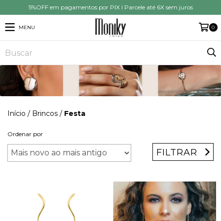
5%OFF em pagamentos por PIX I Parcele até 6X sem juros
MENU
0
Início
/
Brincos
/
Festa
Ordenar por
FILTRAR