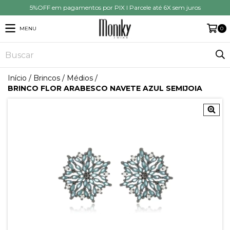
5%OFF em pagamentos por PIX I Parcele até 6X sem juros
MENU
0
Início
/
Brincos
/
Médios
/
BRINCO FLOR ARABESCO NAVETE AZUL SEMIJOIA