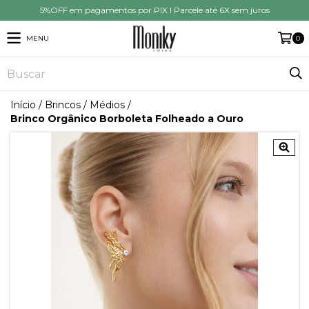
5%OFF em pagamentos por PIX I Parcele até 6X sem juros
MENU
0
Início
/
Brincos
/
Médios
/
Brinco Orgânico Borboleta Folheado a Ouro