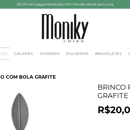
5%OFF em pagamentos por PIX I Parcele até 6X sem juros
COS
COLARES
CHOKERS
PULSEIRAS
BRACELETES
LO COM BOLA GRAFITE
BRINCO
GRAFITE
R$20,