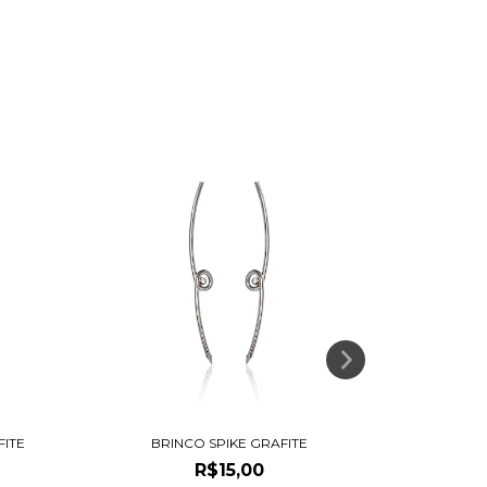
ITE
BRINCO SPIKE GRAFITE
BRINCO 
R$15,00