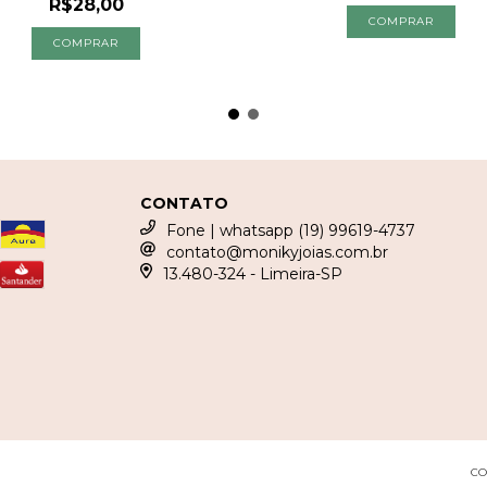
R$28,00
CONTATO
Fone | whatsapp (19) 99619-4737
contato@monikyjoias.com.br
13.480-324 - Limeira-SP
CO