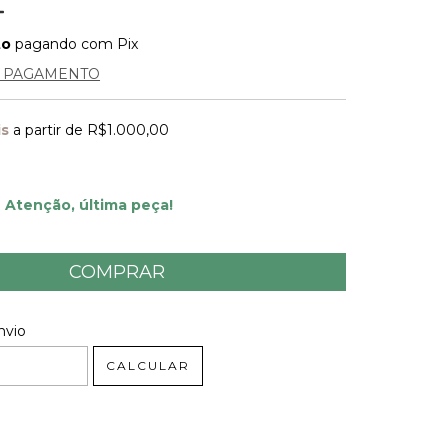
to
pagando com Pix
E PAGAMENTO
is
a partir de
R$1.000,00
Atenção, última peça!
 CEP:
ALTERAR CEP
nvio
CALCULAR