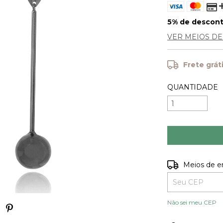
5% de descon
VER MEIOS D
Frete grát
QUANTIDADE
Entregas para o
Meios de e
Não sei meu CEP