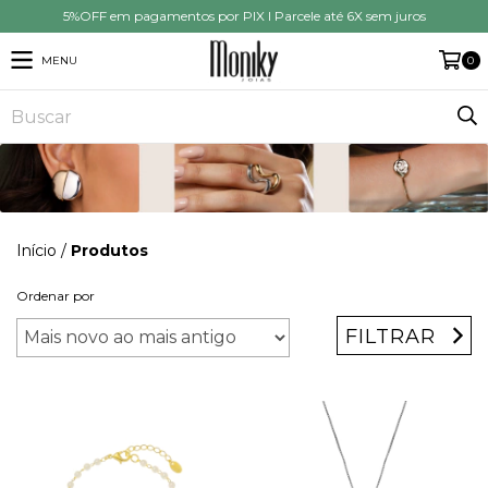
5%OFF em pagamentos por PIX I Parcele até 6X sem juros
MENU
0
Início
/
Produtos
Ordenar por
FILTRAR