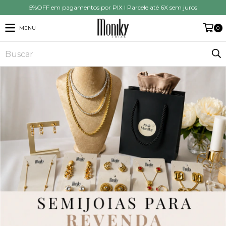
5%OFF em pagamentos por PIX I Parcele até 6X sem juros
MENU
0